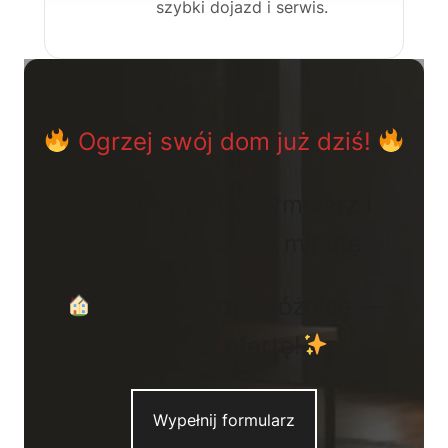
szybki dojazd i serwis.
Ogrzej swój dom już dziś!
Wypełnij krótki formularz i
poznaj wycenę w minutę.
Kliknij i poczuj różnicę —
sprawdź ofertę!
Wypełnij formularz